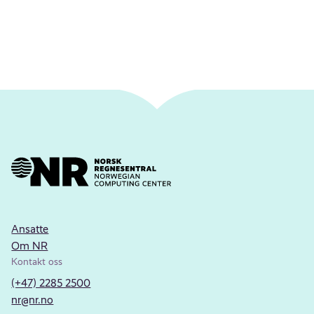
Ansatte
Om NR
Kontakt oss
(+47) 2285 2500
nr@nr.no