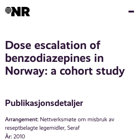
Hopp
til
hovedinnhold
Dose escalation of
benzodiazepines in
Norway: a cohort study
Publikasjonsdetaljer
Arrangement:
Nettverksmøte om misbruk av
reseptbelagte legemidler, Seraf
År:
2010