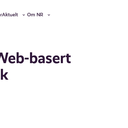
r
Aktuelt
Om NR
 Web-basert
kk