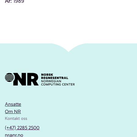
År:
1989
Ansatte
Om NR
Kontakt oss
(+47) 2285 2500
nr@nr.no