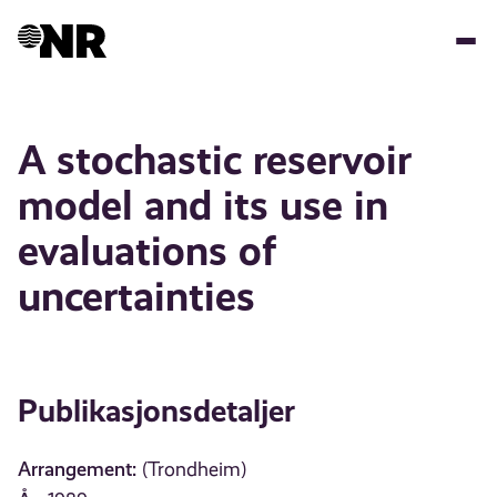
Hopp
til
hovedinnhold
A stochastic reservoir
model and its use in
evaluations of
uncertainties
Publikasjonsdetaljer
Arrangement:
(Trondheim)