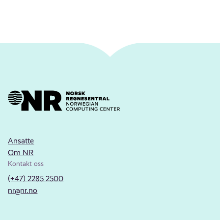
Ansatte
Om NR
Kontakt oss
(+47) 2285 2500
nr@nr.no