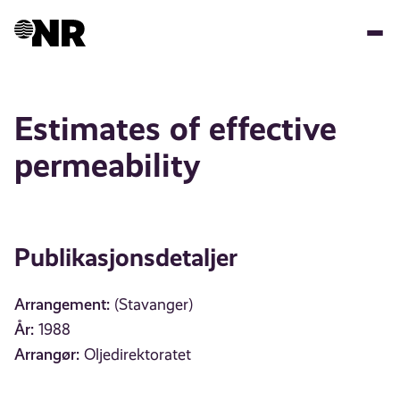
Hopp
til
hovedinnhold
Estimates of effective
permeability
Publikasjonsdetaljer
Arrangement:
(Stavanger)
År:
1988
Arrangør:
Oljedirektoratet