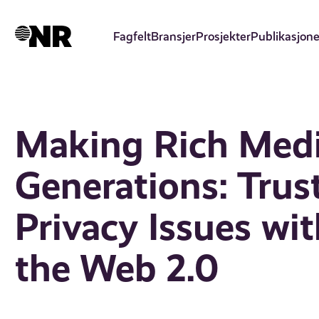
Hopp
til
Fagfelt
Bransjer
Prosjekter
Publikasjone
hovedinnhold
Making Rich Media
Generations: Trust
Privacy Issues wi
the Web 2.0