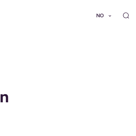
NO
on