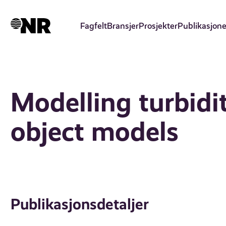
Hopp
til
Fagfelt
Bransjer
Prosjekter
Publikasjone
hovedinnhold
Modelling turbidit
object models
Publikasjonsdetaljer