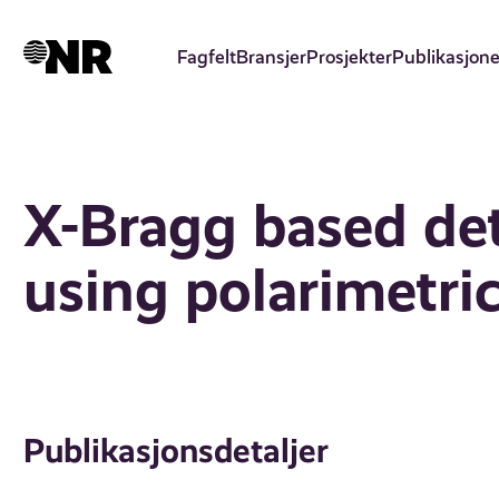
Hopp
til
Fagfelt
Bransjer
Prosjekter
Publikasjone
hovedinnhold
X-Bragg based dete
using polarimetri
Publikasjonsdetaljer