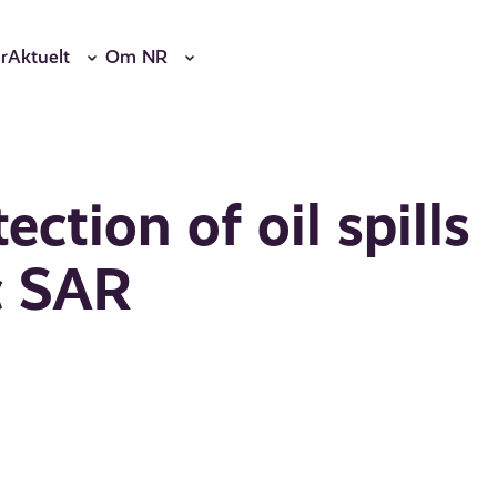
r
Aktuelt
Om NR
ction of oil spills
c SAR