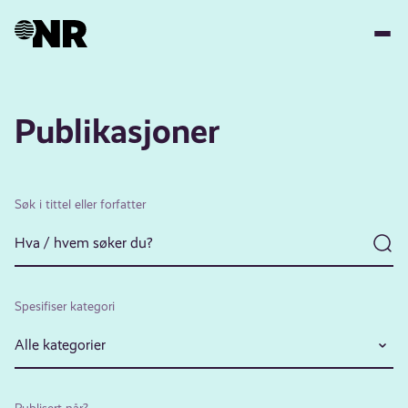
Hopp
til
hovedinnhold
Publikasjoner
Søk i tittel eller forfatter
Spesifiser kategori
Alle kategorier
Publisert når?