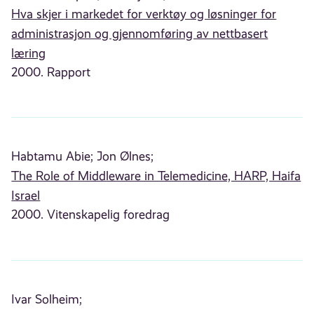
Hva skjer i markedet for verktøy og løsninger for
administrasjon og gjennomføring av nettbasert
læring
2000. Rapport
Habtamu Abie;
Jon Ølnes;
The Role of Middleware in Telemedicine, HARP, Haifa
Israel
2000. Vitenskapelig foredrag
Ivar Solheim;