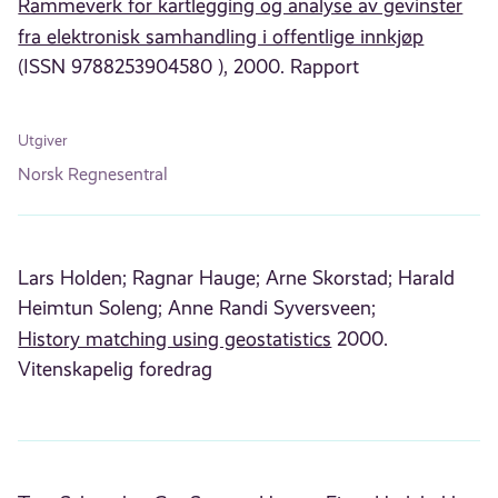
Rammeverk for kartlegging og analyse av gevinster
fra elektronisk samhandling i offentlige innkjøp
(ISSN 9788253904580 ), 2000. Rapport
Utgiver
Norsk Regnesentral
Lars Holden;
Ragnar Hauge;
Arne Skorstad;
Harald
Heimtun Soleng;
Anne Randi Syversveen;
History matching using geostatistics
2000.
Vitenskapelig foredrag