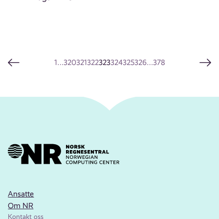
1
…
320
321
322
323
324
325
326
…
378
Ansatte
Om NR
Kontakt oss