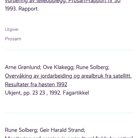
vurdering av telleopplegg. Prosam-rapport nr 30
1993. Rapport
Utgiver
Prosam
Arne Grønlund;
Ove Klakegg;
Rune Solberg;
Overvåking av jordarbeiding og arealbruk fra satellitt.
Resultater fra høsten 1992
Ukjent, pp. 23 23 , 1992. Fagartikkel
Rune Solberg;
Geir Harald Strand;