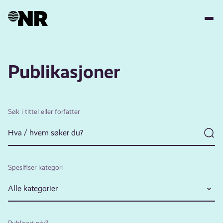
Hopp
til
hovedinnhold
Publikasjoner
Søk i tittel eller forfatter
Spesifiser kategori
Alle kategorier
Publisert når?