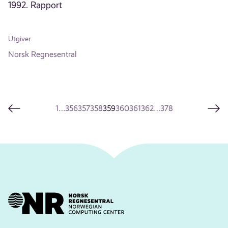
1992. Rapport
Utgiver
Norsk Regnesentral
1
…
356
357
358
359
360
361
362
…
378