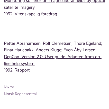
Monitoring soil erosion in agricultural fields by optical
satellite imagery
1992. Vitenskapelig foredrag
Petter Abrahamsen;
Rolf Clemetsen;
Thore Egeland;
Einar Hatlebakk;
Anders Kluge;
Even Åby Larsen;
DepCon. Version 2.0. User guide. Adapted from on-
line help system
1992. Rapport
Utgiver
Norsk Regnesentral