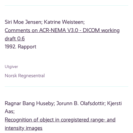
Siri Moe Jensen;
Katrine Weisteen;
Comments on ACR-NEMA V3.0 - DICOM working
draft 0.6
1992. Rapport
Utgiver
Norsk Regnesentral
Ragnar Bang Huseby;
Jorunn B. Olafsdottir;
Kjersti
Aas;
Recognition of object in coregistered range- and
intensity images