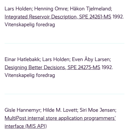
Lars Holden;
Henning Omre;
Håkon Tjelmeland;
Integrated Reservoir Description, SPE 24261-MS
1992.
Vitenskapelig foredrag
Einar Hatlebakk;
Lars Holden;
Even Åby Larsen;
Designing Better Decisions, SPE 24275-MS
1992.
Vitenskapelig foredrag
Gisle Hannemyr;
Hilde M. Lovett;
Siri Moe Jensen;
MultiPost internal store application programmers'
interface (MIS API)