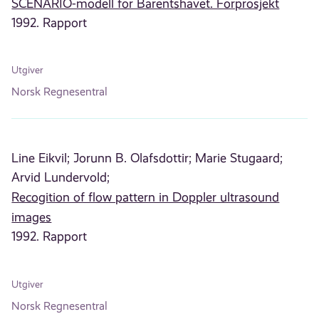
SCENARIO-modell for Barentshavet. Forprosjekt
1992. Rapport
Utgiver
Norsk Regnesentral
Line Eikvil;
Jorunn B. Olafsdottir;
Marie Stugaard;
Arvid Lundervold;
Recogition of flow pattern in Doppler ultrasound
images
1992. Rapport
Utgiver
Norsk Regnesentral