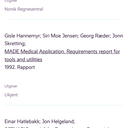
Utgiver
Norsk Regnesentral
Gisle Hannemyr;
Siri Moe Jensen;
Georg Ræder;
Jonn
Skretting;
MADE Medical Application. Requirements report for
tools and utilities
1992. Rapport
Utgiver
Ukjent
Einar Hatlebakk;
Jon Helgeland;