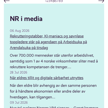
1
2
3
4
5
6
7
8
9
NR i media
06 Aug 2026
Rekrutteringstabber, KI-maniacs og søvnløse
toppledere står på agendaen på Arbeidsuka på
Arendalsuka på tirsdag
Over 700.000 mennesker står utenfor arbeidslivet,
samtidig som 1 av 4 norske virksomheter sliter med å
rekruttere kompetansen de trenger.…
28 Jul 2026
Når eldres tillit og digitale sårbarhet utnyttes
Når den eldre blir avhengig av den samme personen
for å håndtere økonomien eller andre deler av
hverdagen, kan tilgangen…
09 Jul 2026
Nye tal avslørar Noregs VM-sjansar: – Gapet krympar