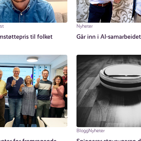
st
Nyheter
mstøttepris til folket
Går inn i AI-samarbeid
Blogg
Nyheter