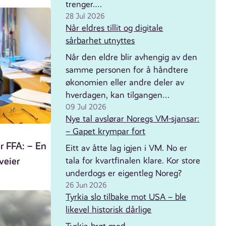
trenger.…
28 Jul 2026
Når eldres tillit og digitale
sårbarhet utnyttes
Når den eldre blir avhengig av den
samme personen for å håndtere
økonomien eller andre deler av
hverdagen, kan tilgangen…
09 Jul 2026
Nye tal avslørar Noregs VM-sjansar:
– Gapet krympar fort
r FFA: – En
Eitt av åtte lag igjen i VM. No er
veier
tala for kvartfinalen klare. Kor store
underdogs er eigentleg Noreg?
26 Jun 2026
Tyrkia slo tilbake mot USA – ble
likevel historisk dårlige