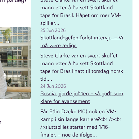
in på deg?
mann etter å ha sett Skottland
tape for Brasil. Håpet om mer VM-
spill er…
25 Jun 2026
Skottland-sjefen forlot intervju: – Vi
må være ærlige
Steve Clarke var en svært skuffet
mann etter å ha sett Skottland
tape for Brasil natt til torsdag norsk
tid.…
24 Jun 2026
Bosnia gjorde jobben – så godt som
klare for avansement
Får Edin Dzeko (40) nok en VM-
kamp i sin lange karriere?<br /><br
r
/>sluttspillet starter med 1/16-
finaler. – noe de ifølge…