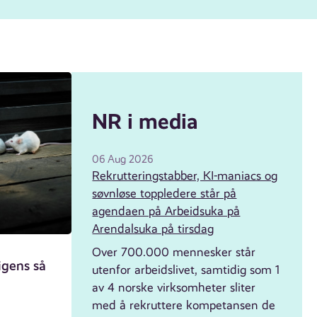
NR i media
06 Aug 2026
Rekrutteringstabber, KI-maniacs og
søvnløse toppledere står på
agendaen på Arbeidsuka på
Arendalsuka på tirsdag
Over 700.000 mennesker står
igens så
utenfor arbeidslivet, samtidig som 1
av 4 norske virksomheter sliter
med å rekruttere kompetansen de