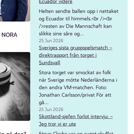
Ecuador videre
Helten sendte ballen opp i nettaket
og Ecuador til himmels.<br /><br
/>resten av Die Mannschaft kan
slikke sine såre og…
et NORA
25 Jun 2026
Sveriges sista gruppspelsmatch –
direktrapport från torget i
Sundsvall
Stora torget var smockat av folk
när Sverige mötte Nederländerna i
den andra VM-matchen. Foto:
Jonathan Carlsson/privat För att
gå…
25 Jun 2026
Skottland-sjefen forlot intervju: –
Jeg tror vi er ute
Steve Clarke var en svært skuffet