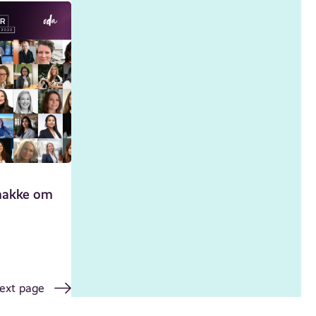
snakke om
ext page