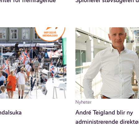
senter for fremragende
Spionerer støvsugeren d
Nyheter
ndalsuka
André Teigland blir ny
administrerende direktø