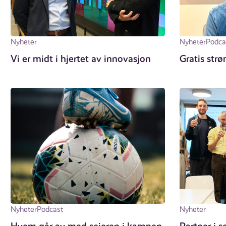
Nyheter
Nyheter
Podca
Vi er midt i hjertet av innovasjon
Gratis strø
Nyheter
Podcast
Nyheter