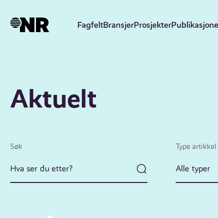
Hopp
til
Fagfelt
Bransjer
Prosjekter
Publikasjone
hovedinnhold
Aktuelt
Søk
Type artikkel
Alle typer