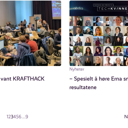
Nyheter
r vant KRAFTHACK
– Spesielt å høre Erna 
resultatene
1
2
3
4
5
6
…
9
N