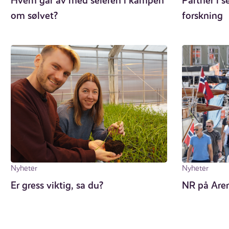
Hvem går av med seieren i kampen
Partner i 
om sølvet?
forskning
Nyheter
Nyheter
Er gress viktig, sa du?
NR på Are