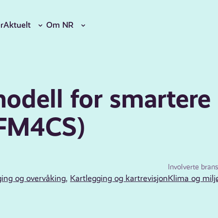
r
Aktuelt
Om NR
dell for smartere
(FM4CS)
Involverte brans
ging og overvåking
,
Kartlegging og kartrevisjon
Klima og milj