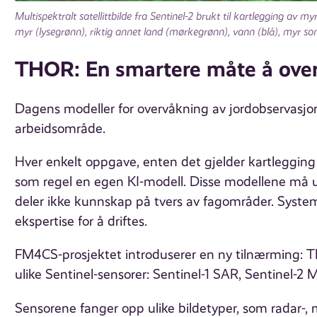
Multispektralt satellittbilde fra Sentinel-2 brukt til kartlegging av m
myr (lysegrønn), riktig annet land (mørkegrønn), vann (blå), myr som 
THOR: En smartere måte å over
Dagens modeller for overvåkning av jordobservasjon
arbeidsområde.
Hver enkelt oppgave, enten det gjelder kartlegging 
som regel en egen KI-modell. Disse modellene må u
deler ikke kunnskap på tvers av fagområder. System
ekspertise for å driftes.
FM4CS-prosjektet introduserer en ny tilnærming: T
ulike Sentinel-sensorer: Sentinel-1 SAR, Sentinel-2 
Sensorene fanger opp ulike bildetyper, som radar-, m