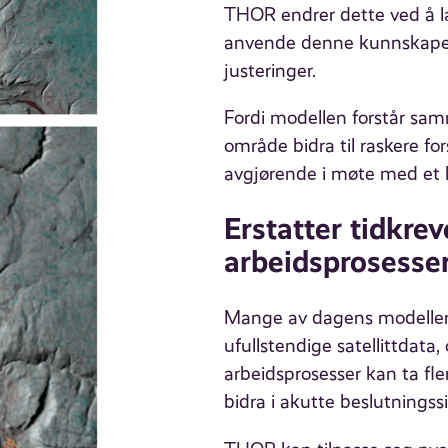
THOR endrer dette ved å læ
anvende denne kunnskapen
justeringer.
Fordi modellen forstår samm
område bidra til raskere fo
avgjørende i møte med et k
Erstatter tidkre
arbeidsprosesse
Mange av dagens modeller 
ufullstendige satellittdata
arbeidsprosesser kan ta fler
bidra i akutte beslutningss