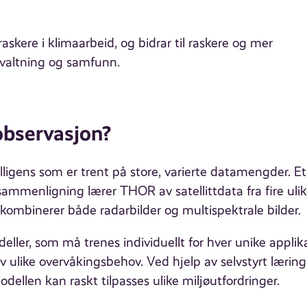
askere i klimaarbeid, og bidrar til raskere og mer
rvaltning og samfunn.
observasjon?
ligens som er trent på store, varierte datamengder. Et
sammenligning lærer THOR av satellittdata fra fire uli
g kombinerer både radarbilder og multispektrale bilder.
eller, som må trenes individuellt for hver unike applik
ulike overvåkingsbehov. Ved hjelp av selvstyrt læring
llen kan raskt tilpasses ulike miljøutfordringer.