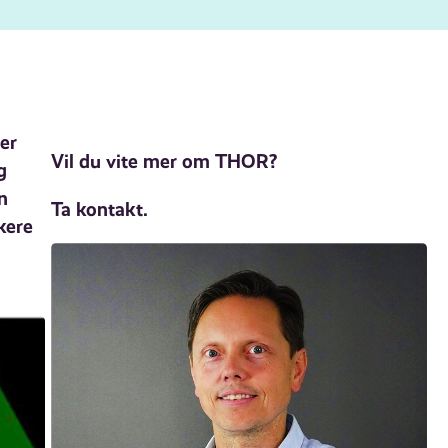
er
Vil du vite mer om THOR?
g
n
Ta kontakt.
kere