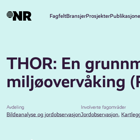
Hopp
til
Fagfelt
Bransjer
Prosjekter
Publikasjone
hovedinnhold
THOR: En grunnmo
miljøovervåking 
Avdeling
Involverte fagområder
Bildeanalyse og jordobservasjon
Jordobservasjon
,
Kartleg