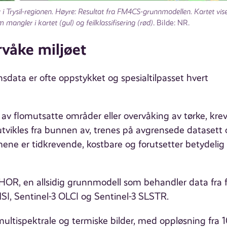
yr i Trysil-regionen. Høyre: Resultat fra FM4CS-grunnmodellen. Kartet vise
mangler i kartet (gul) og feilklassifisering (rød)
. Bilde: NR.
våke miljøet
sdata er ofte oppstykket og spesialtilpasset hvert
av flomutsatte områder eller overvåking av tørke, kre
tvikles fra bunnen av, trenes på avgrensede datasett 
ene er tidkrevende, kostbare og forutsetter betydelig
HOR, en allsidig grunnmodell som behandler data fra f
MSI, Sentinel-3 OLCI og Sentinel-3 SLSTR.
ultispektrale og termiske bilder, med oppløsning fra 10