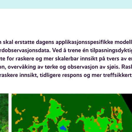
skal erstatte dagens applikasjonsspesifikke modell
jordobservasjonsdata. Ved å trene én tilpasningsdykti
tte for raskere og mer skalerbar innsikt på tvers av e
n, overvåking av tørke og observasjon av sjøis. Ras
raskere innsikt, tidligere respons og mer treffsikkert