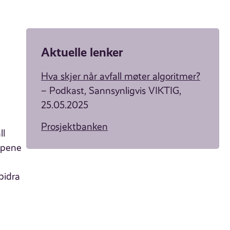
Aktuelle lenker
Hva skjer når avfall møter algoritmer?
– Podkast, Sannsynligvis VIKTIG,
25.05.2025
Prosjektbanken
ll
kapene
bidra