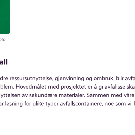
ata
all
re ressursutnyttelse, gjenvinning og ombruk, blir avfa
roblem. Hovedmålet med prosjektet er å gi avfallssels
g utnyttelsen av sekundære materialer. Sammen med våre
r løsning for ulike typer avfallscontainere, noe som vil 