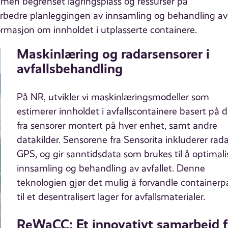
, men begrenset lagringsplass og ressurser på
 forbedre planleggingen av innsamling og behandling av
nformasjon om innholdet i utplasserte containere.
Maskinlæring og radarsensorer i
avfallsbehandling
På NR, utvikler vi maskinlæringsmodeller som
estimerer innholdet i avfallscontainere basert på 
fra sensorer montert på hver enhet, samt andre
datakilder. Sensorene fra Sensorita inkluderer rad
GPS, og gir sanntidsdata som brukes til å optimali
innsamling og behandling av avfallet. Denne
teknologien gjør det mulig å forvandle containerp
til et desentralisert lager for avfallsmaterialer.
ReWaCC: Et innovativt samarbeid f