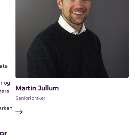
data
ar og
Martin Jullum
sere
Seniorforsker
arken
or