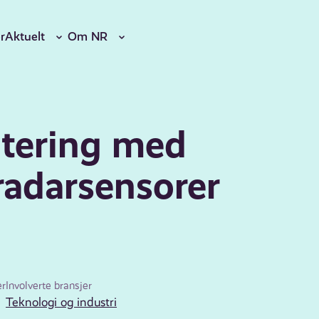
r
Aktuelt
Om NR
dtering med
radarsensorer
er
Involverte bransjer
Teknologi og industri