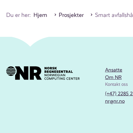
Du er her:
Hjem
Prosjekter
Smart avfallsh
Ansatte
Om NR
Kontakt oss
(+47) 2285 
nr@nr.no