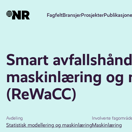
Hopp
til
Fagfelt
Bransjer
Prosjekter
Publikasjone
hovedinnhold
Smart avfallshån
maskinlæring og 
(ReWaCC)
Avdeling
Involverte fagområd
Statistisk modellering og maskinlæring
Maskinlæring