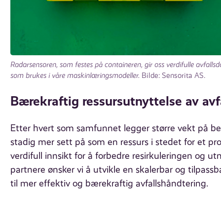
Radarsensoren, som festes på containeren, gir oss verdifulle avfallsd
som brukes i våre maskinlæringsmodeller.
Bilde: Sensorita AS.
Bærekraftig ressursutnyttelse av avf
Etter hvert som samfunnet legger større vekt på bed
stadig mer sett på som en ressurs i stedet for et p
verdifull innsikt for å forbedre resirkuleringen o
partnere ønsker vi å utvikle en skalerbar og tilpassba
til mer effektiv og bærekraftig avfallshåndtering.