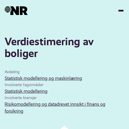
Hopp
til
hovedinnhold
Verdiestimering av
boliger
Avdeling
Statistisk modellering og maskinlæring
Involverte fagområder
Statistisk modellering
Involverte bransjer
Risikomodellering og datadrevet innsikt i finans og
forsikring