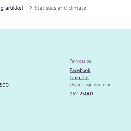
g artikkel
Statistics and climate
Finn oss på
Facebook
LinkedIn
2500
Organisasjonsnummer
952125001