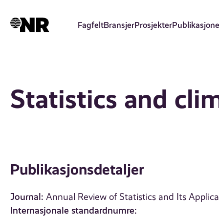
Hopp
til
Fagfelt
Bransjer
Prosjekter
Publikasjone
hovedinnhold
Statistics and cli
Publikasjonsdetaljer
Journal:
Annual Review of Statistics and Its Applicat
Internasjonale standardnumre: