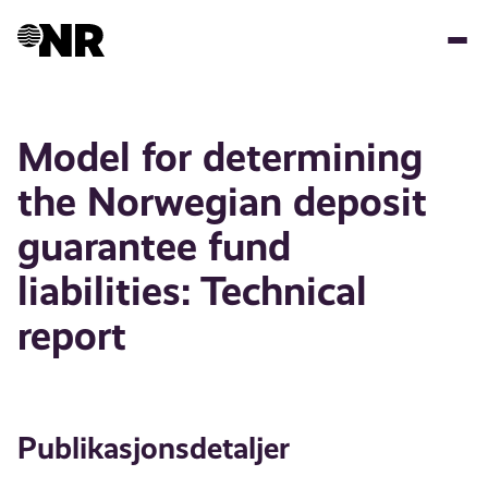
Hopp
til
hovedinnhold
Model for determining
the Norwegian deposit
guarantee fund
liabilities: Technical
report
Publikasjonsdetaljer