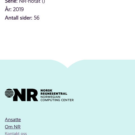
Serie:
NR-notat ()
År:
2019
Antall sider:
56
Ansatte
Om NR
Kontakt oss