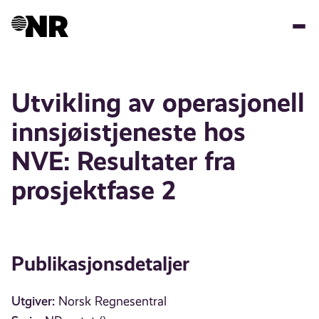
Hopp
til
hovedinnhold
Utvikling av operasjonell
innsjøistjeneste hos
NVE: Resultater fra
prosjektfase 2
Publikasjonsdetaljer
Utgiver:
Norsk Regnesentral