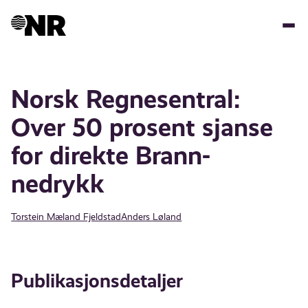
Hopp
til
hovedinnhold
Norsk Regnesentral:
Over 50 prosent sjanse
for direkte Brann-
nedrykk
Torstein Mæland Fjeldstad
Anders Løland
Publikasjonsdetaljer