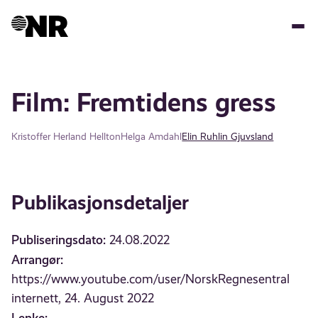
Hopp
til
hovedinnhold
Film: Fremtidens gress
Kristoffer Herland Hellton
Helga Amdahl
Elin Ruhlin Gjuvsland
Publikasjonsdetaljer
Publiseringsdato:
24.08.2022
Arrangør:
https://www.youtube.com/user/NorskRegnesentral
internett, 24. August 2022
Lenke: