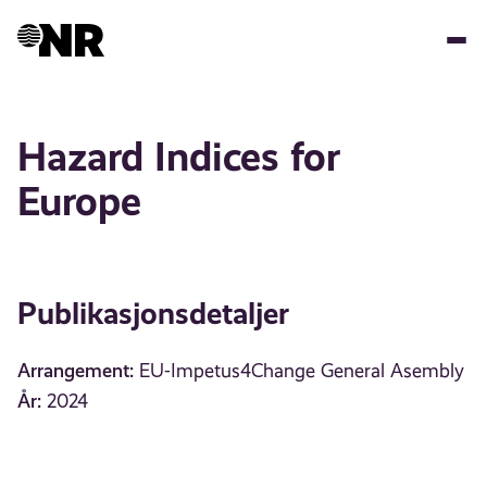
Hopp
til
hovedinnhold
Hazard Indices for
Europe
Publikasjonsdetaljer
Arrangement:
EU-Impetus4Change General Asembly
År:
2024