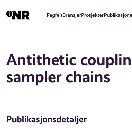
Hopp
til
Fagfelt
Bransjer
Prosjekter
Publikasjone
hovedinnhold
Antithetic coupli
sampler chains
Publikasjonsdetaljer