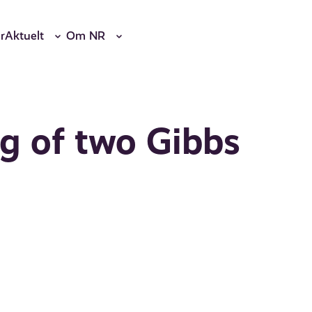
r
Aktuelt
Om NR
ng of two Gibbs