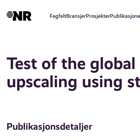
Hopp
til
Fagfelt
Bransjer
Prosjekter
Publikasjone
hovedinnhold
Test of the global
upscaling using s
Publikasjonsdetaljer