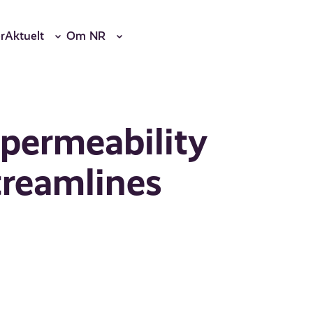
r
Aktuelt
Om NR
 permeability
treamlines