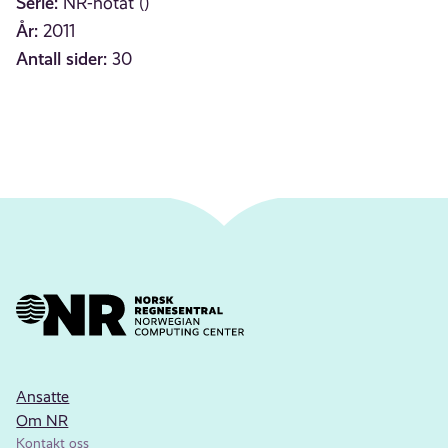
Serie:
NR-notat ()
År:
2011
Antall sider:
30
Ansatte
Om NR
Kontakt oss