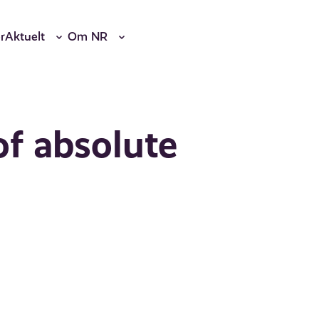
r
Aktuelt
Om NR
f absolute