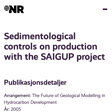
Hopp
til
hovedinnhold
Sedimentological
controls on production
with the SAIGUP project
Publikasjonsdetaljer
Arrangement:
The Future of Geological Modelling in
Hydrocarbon Development
År:
2005