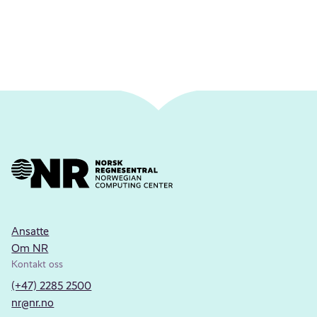
Ansatte
Om NR
Kontakt oss
(+47) 2285 2500
nr@nr.no