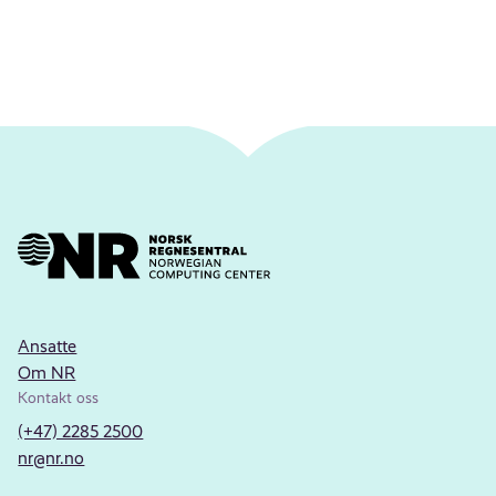
Ansatte
Om NR
Kontakt oss
(+47) 2285 2500
nr@nr.no