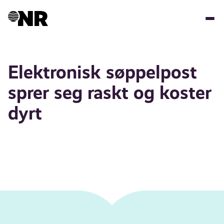
Hopp
til
hovedinnhold
Elektronisk søppelpost
sprer seg raskt og koster
dyrt