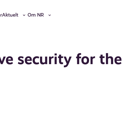
r
Aktuelt
Om NR
e security for the