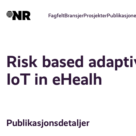
Hopp
til
Fagfelt
Bransjer
Prosjekter
Publikasjone
hovedinnhold
Risk based adaptiv
IoT in eHealh
Publikasjonsdetaljer