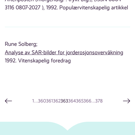
3116 0807-2027 ), 1992. Populærvitenskapelig artikkel
Rune Solberg;
Analyse av SAR-bilder for jorderosjonsovervåkning
1992. Vitenskapelig foredrag
1
…
360
361
362
363
364
365
366
…
378