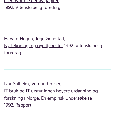
eller hvor ble det av papiret
1992. Vitenskapelig foredrag
Håvard Hegna;
Terje Grimstad;
Ny teknologi og nye tjenester
1992. Vitenskapelig
foredrag
Ivar Solheim;
Vemund Riiser;
IT-bruk og IT-utstyr innen høyere utdanning og
forskning i Norge. En empirisk undersøkelse
1992. Rapport