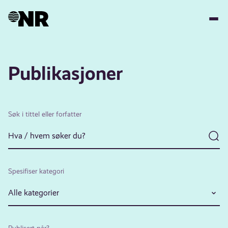
Hopp
til
hovedinnhold
Publikasjoner
Søk i tittel eller forfatter
Spesifiser kategori
Alle kategorier
Publisert når?