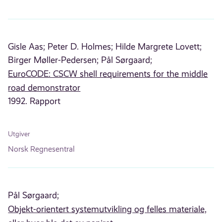
Gisle Aas;
Peter D. Holmes;
Hilde Margrete Lovett;
Birger Møller-Pedersen;
Pål Sørgaard;
EuroCODE: CSCW shell requirements for the middle
road demonstrator
1992. Rapport
Utgiver
Norsk Regnesentral
Pål Sørgaard;
Objekt-orientert systemutvikling og felles materiale,