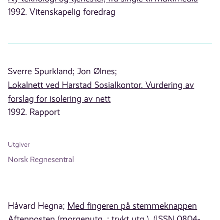
1992. Vitenskapelig foredrag
Sverre Spurkland;
Jon Ølnes;
Lokalnett ved Harstad Sosialkontor. Vurdering av
forslag for isolering av nett
1992. Rapport
Utgiver
Norsk Regnesentral
Håvard Hegna;
Med fingeren på stemmeknappen
Aftenposten (morgenutg. : trykt utg.), (ISSN 0804-