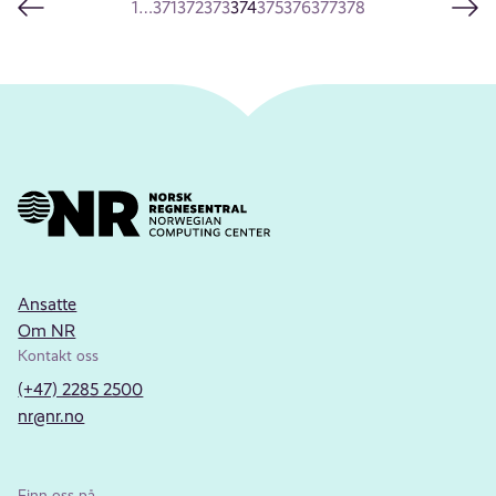
1
…
371
372
373
374
375
376
377
378
Ansatte
Om NR
Kontakt oss
(+47) 2285 2500
nr@nr.no
Finn oss på