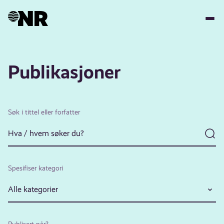
Hopp
til
hovedinnhold
Publikasjoner
Søk i tittel eller forfatter
Spesifiser kategori
Alle kategorier
Publisert når?