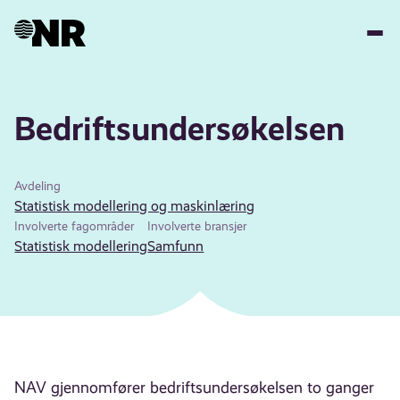
Hopp
til
hovedinnhold
Bedriftsundersøkelsen
Avdeling
Statistisk modellering og maskinlæring
Involverte fagområder
Involverte bransjer
Statistisk modellering
Samfunn
NAV gjennomfører bedriftsundersøkelsen to ganger