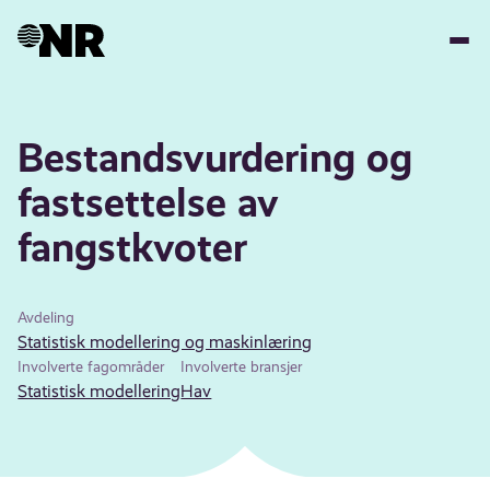
Hopp
til
hovedinnhold
Bestandsvurdering og
fastsettelse av
fangstkvoter
Avdeling
Statistisk modellering og maskinlæring
Involverte fagområder
Involverte bransjer
Statistisk modellering
Hav