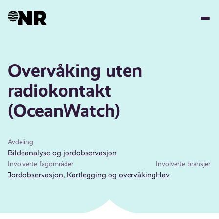
Hopp
til
hovedinnhold
Overvåking uten
radiokontakt
(OceanWatch)
Avdeling
Bildeanalyse og jordobservasjon
Involverte fagområder
Involverte bransjer
Jordobservasjon
,
Kartlegging og overvåking
Hav