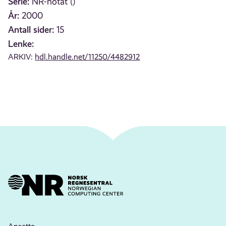
Serie:
NR-notat ()
År:
2000
Antall sider:
15
Lenke:
ARKIV:
hdl.handle.net/11250/4482912