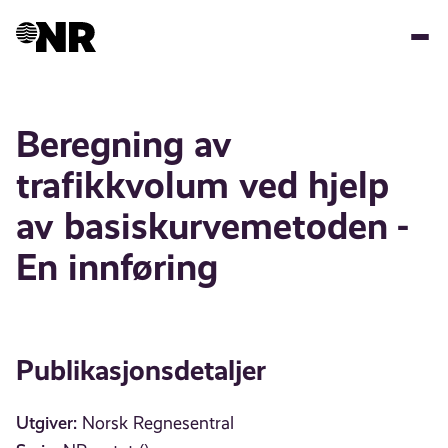
Hopp
til
hovedinnhold
Beregning av
trafikkvolum ved hjelp
av basiskurvemetoden -
En innføring
Publikasjonsdetaljer
Utgiver:
Norsk Regnesentral