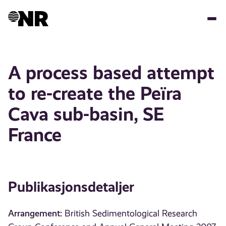
Hopp
til
hovedinnhold
A process based attempt
to re-create the Peïra
Cava sub-basin, SE
France
Publikasjonsdetaljer
Arrangement:
British Sedimentological Research