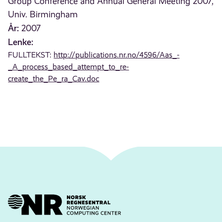
Group Conference and Annual General Meeting 2007,
Univ. Birmingham
År:
2007
Lenke:
FULLTEKST:
http://publications.nr.no/4596/Aas_-
_A_process_based_attempt_to_re-
create_the_Pe_ra_Cav.doc