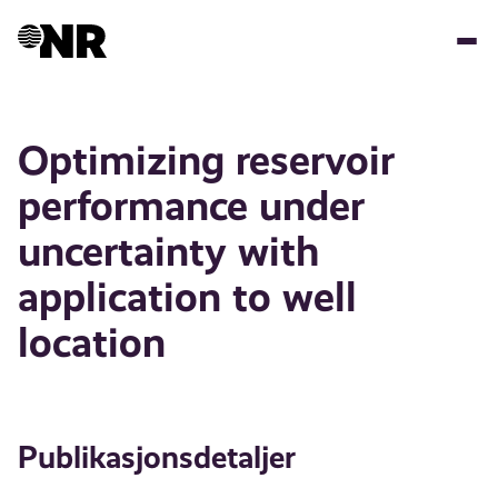
Hopp
til
hovedinnhold
Optimizing reservoir
performance under
uncertainty with
application to well
location
Publikasjonsdetaljer