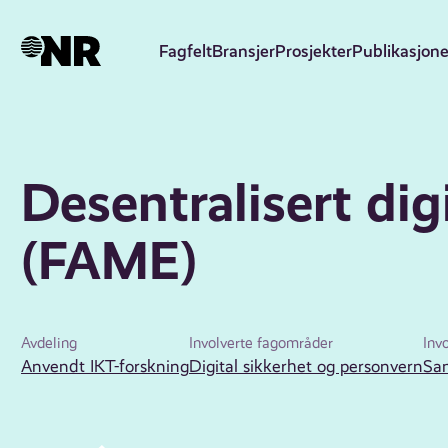
Hopp
til
Fagfelt
Bransjer
Prosjekter
Publikasjone
hovedinnhold
Desentralisert di
(FAME)
Avdeling
Involverte fagområder
Inv
Anvendt IKT-forskning
Digital sikkerhet og personvern
Sa