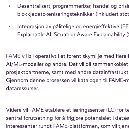
Desentralisert, programmerbar, handel og pris
blokkjedetokeniseringsteknikker (inkludert støt
Integrasjon av pålitelige og energieffektive (E
Explainable AI, Situation Aware Explainability
FAME vil bli operativt i et forent skymiljø med flere
AI/ML-modeller og andre. Det vil bli sammenkoble
prosjektpartnerne, samt med andre datainfrastruktu
Gjennom denne prosessen vil katalogen til FAME-ma
dataressurser.
Videre vil FAME etablere et læringssenter (LC) for t
sentral forutsetning for å frigjøre potensialet i da
interessenter rundt FAME-plattformen, som vil tjene