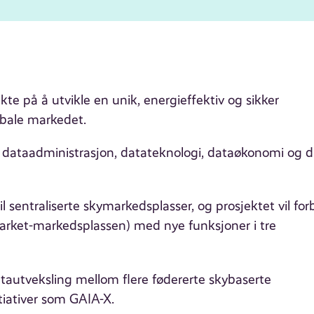
te på å utvikle en unik, energieffektiv og sikker
obale markedet.
ataadministrasjon, datateknologi, dataøkonomi og di
sentraliserte skymarkedsplasser, og prosjektet vil for
Market-markedsplassen) med nye funksjoner i tre
atautveksling mellom flere fødererte skybaserte
tiativer som GAIA-X.