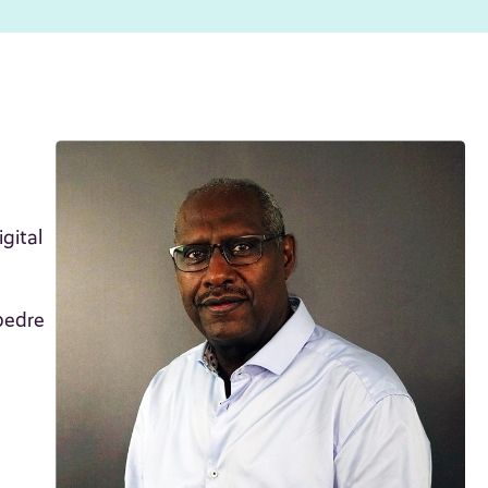
gital
bedre