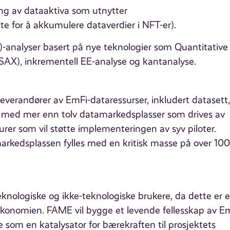
ing av dataaktiva som utnytter
te for å akkumulere dataverdier i NFT-er).
E)-analyser basert på nye teknologier som Quantitative
 (SAX), inkrementell EE-analyse og kantanalyse.
 leverandører av EmFi-dataressurser, inkludert datasett
t med mer enn tolv datamarkedsplasser som drives av
rer som vil støtte implementeringen av syv piloter.
rkedsplassen fylles med en kritisk masse på over 10
eknologiske og ikke-teknologiske brukere, da dette er 
taøkonomien. FAME vil bygge et levende fellesskap av E
 som en katalysator for bærekraften til prosjektets