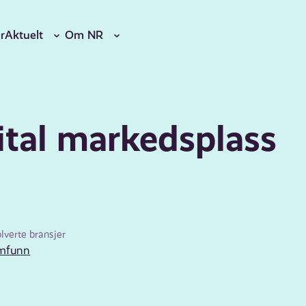
r
Aktuelt
Om NR
gital markedsplass
olverte bransjer
mfunn