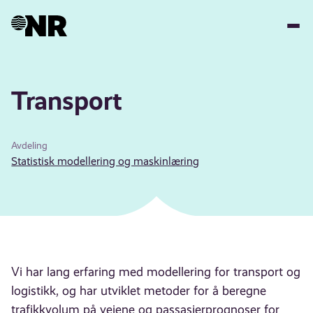
Hopp
til
hovedinnhold
Transport
Avdeling
Statistisk modellering og maskinlæring
Vi har lang erfaring med modellering for transport og
logistikk, og har utviklet metoder for å beregne
trafikkvolum på veiene og passasjerprognoser for