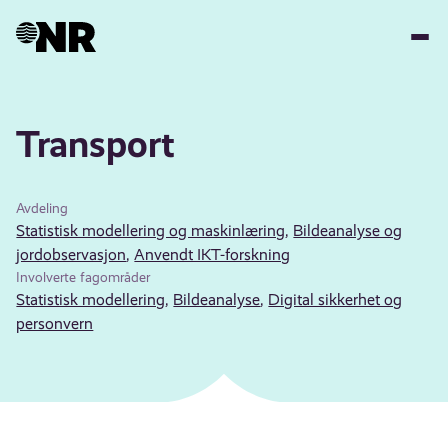
Hopp
til
hovedinnhold
Transport
Avdeling
Statistisk modellering og maskinlæring
,
Bildeanalyse og
jordobservasjon
,
Anvendt IKT-forskning
Involverte fagområder
Statistisk modellering
,
Bildeanalyse
,
Digital sikkerhet og
personvern