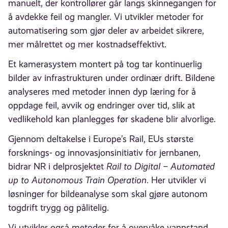
manuelt, der kontrollører går langs skinnegangen for
å avdekke feil og mangler. Vi utvikler metoder for
automatisering som gjør deler av arbeidet sikrere,
mer målrettet og mer kostnadseffektivt.
Et kamerasystem montert på tog tar kontinuerlig
bilder av infrastrukturen under ordinær drift. Bildene
analyseres med metoder innen dyp læring for å
oppdage feil, avvik og endringer over tid, slik at
vedlikehold kan planlegges før skadene blir alvorlige.
Gjennom deltakelse i Europe’s Rail, EUs største
forsknings- og innovasjonsinitiativ for jernbanen,
bidrar NR i delprosjektet
Rail to Digital – Automated
up to Autonomous Train Operation
. Her utvikler vi
løsninger for bildeanalyse som skal gjøre autonom
togdrift trygg og pålitelig.
Vi utvikler også metoder for å overvåke vannstand