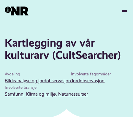
Hopp
til
hovedinnhold
Kartlegging av vår
kulturarv (CultSearcher)
Avdeling
Involverte fagområder
Bildeanalyse og jordobservasjon
Jordobservasjon
Involverte bransjer
Samfunn
,
Klima og miljø
,
Naturressurser