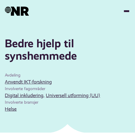
Hopp
til
hovedinnhold
Bedre hjelp til
synshemmede
Avdeling
Anvendt IKT-forskning
Involverte fagområder
Digital inkludering
,
Universell utforming (UU)
Involverte bransjer
Helse