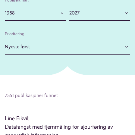
1968
2027
Prioritering
Nyeste først
7551 publikasjoner funnet
Line Eikvil;
Datafangst med fjernmåling for ajourføring av