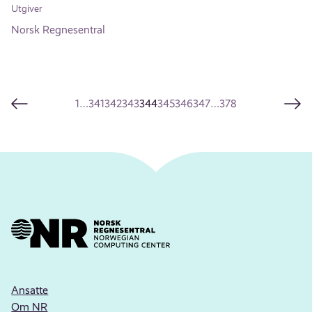
Utgiver
Norsk Regnesentral
1
…
341
342
343
344
345
346
347
…
378
Ansatte
Om NR