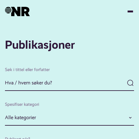
Hopp
til
hovedinnhold
Publikasjoner
Søk i tittel eller forfatter
Spesifiser kategori
Alle kategorier
Publisert når?