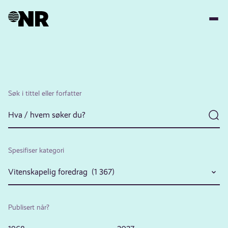
Hopp
til
hovedinnhold
Søk i tittel eller forfatter
Spesifiser kategori
Vitenskapelig foredrag (1 367)
Publisert når?