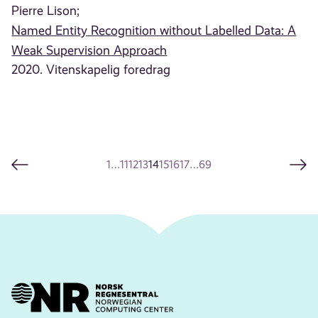
Pierre Lison;
Named Entity Recognition without Labelled Data: A
Weak Supervision Approach
2020. Vitenskapelig foredrag
1
…
11
12
13
14
15
16
17
…
69