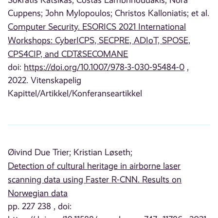
Cuppens;
John Mylopoulos;
Christos Kalloniatis;
et al.
Computer Security. ESORICS 2021 International
Workshops: CyberICPS, SECPRE, ADIoT, SPOSE,
CPS4CIP, and CDT&SECOMANE
doi:
https://doi.org/10.1007/978-3-030-95484-0
,
2022. Vitenskapelig
Kapittel/Artikkel/Konferanseartikkel
Øivind Due Trier;
Kristian Løseth;
Detection of cultural heritage in airborne laser
scanning data using Faster R-CNN. Results on
Norwegian data
pp. 227 238 , doi: