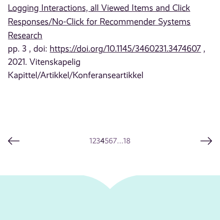
Logging Interactions, all Viewed Items and Click
Responses/No-Click for Recommender Systems
Research
pp. 3 , doi:
https://doi.org/10.1145/3460231.3474607
,
2021. Vitenskapelig
Kapittel/Artikkel/Konferanseartikkel
1
2
3
4
5
6
7
…
18