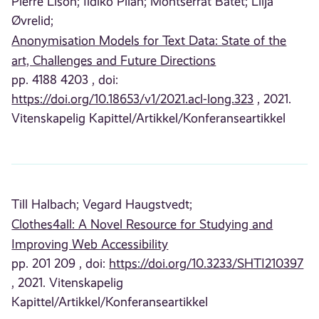
Pierre Lison;
Ildikó Pilán;
Montserrat Batet;
Lilja
Øvrelid;
Anonymisation Models for Text Data: State of the
art, Challenges and Future Directions
pp. 4188 4203 , doi:
https://doi.org/10.18653/v1/2021.acl-long.323
, 2021.
Vitenskapelig Kapittel/Artikkel/Konferanseartikkel
Till Halbach;
Vegard Haugstvedt;
Clothes4all: A Novel Resource for Studying and
Improving Web Accessibility
pp. 201 209 , doi:
https://doi.org/10.3233/SHTI210397
, 2021. Vitenskapelig
Kapittel/Artikkel/Konferanseartikkel