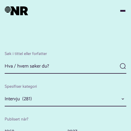
Hopp
til
hovedinnhold
Søk i tittel eller forfatter
Spesifiser kategori
Intervju (281)
Publisert når?