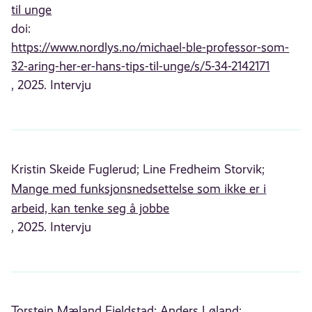
til unge
doi:
https://www.nordlys.no/michael-ble-professor-som-
32-aring-her-er-hans-tips-til-unge/s/5-34-2142171
, 2025. Intervju
Kristin Skeide Fuglerud;
Line Fredheim Storvik;
Mange med funksjonsnedsettelse som ikke er i
arbeid, kan tenke seg å jobbe
, 2025. Intervju
Torstein Mæland Fjeldstad;
Anders Løland;