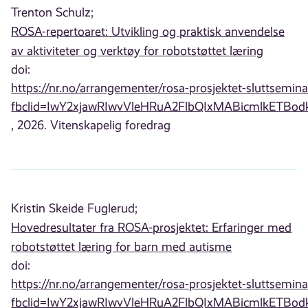
Trenton Schulz;
ROSA-repertoaret: Utvikling og praktisk anvendelse
av aktiviteter og verktøy for robotstøttet læring
doi:
https://nr.no/arrangementer/rosa-prosjektet-sluttsemina
fbclid=IwY2xjawRIwvVleHRuA2FlbQIxMABicmlkE
, 2026. Vitenskapelig foredrag
Kristin Skeide Fuglerud;
Hovedresultater fra ROSA-prosjektet: Erfaringer med
robotstøttet læring for barn med autisme
doi:
https://nr.no/arrangementer/rosa-prosjektet-sluttsemina
fbclid=IwY2xjawRIwvVleHRuA2FlbQIxMABicmlkE