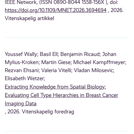
IEEE Network, (ISSN 0890-8044 1558-156X ), doi:
https://doi.org/10.1109/MNET.2026.3694694
, 2026.
Vitenskapelig artikkel
Youssef Wally;
Basil Ell;
Benjamin Ricaud;
Johan
Mylius-Kroken;
Martin Giese;
Michael Kampffmeyer;
Rezvan Ehsani;
Valeria Vitelli;
Vladan Milosevic;
Elisabeth Wetzer;
Extracting Knowledge from Spatial Biology:
Evaluating Cell Type Hierarchies in Breast Cancer
Imaging Data
, 2026. Vitenskapelig foredrag