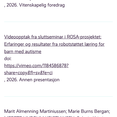
, 2026. Vitenskapelig foredrag
Videoopptak fra sluttseminar i ROSA-prosjektet:
Erfaringer og resultater fra robotstøttet læring for
barn med autisme
doi:
https://vimeo.com/1184586878?
share=copy&fl=sv&fe=ci
, 2026. Annen presentasjon
Marit Almenning Martiniussen;
Marie Burns Bergan;