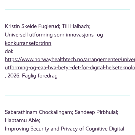
Kristin Skeide Fuglerud;
Till Halbach;
Universell utforming som innovasjons- og
konkurransefortrinn
doi:
https://www.norwayhealthtech.no/arrangementer/univer
utforming-og-eaa-hva-betyr-det-for-digital-helseteknolo
, 2026. Faglig foredrag
Sabarathinam Chockalingam;
Sandeep Pirbhulal;
Habtamu Abie;
Improving Security and Privacy of Cognitive Digital