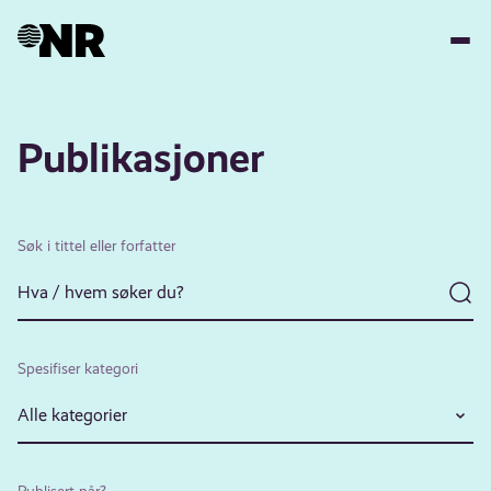
Hopp
til
hovedinnhold
Publikasjoner
Søk i tittel eller forfatter
Spesifiser kategori
Alle kategorier
Publisert når?