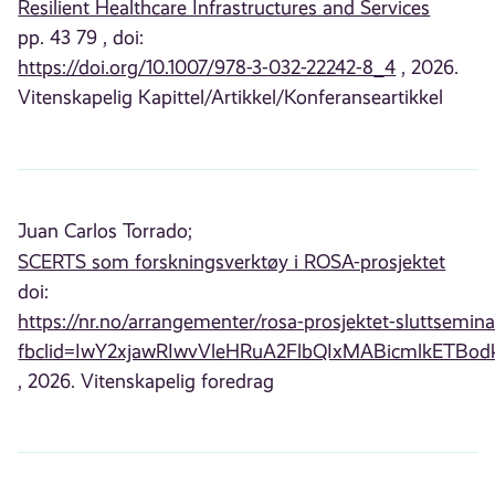
Resilient Healthcare Infrastructures and Services
pp. 43 79 , doi:
https://doi.org/10.1007/978-3-032-22242-8_4
, 2026.
Vitenskapelig Kapittel/Artikkel/Konferanseartikkel
Juan Carlos Torrado;
SCERTS som forskningsverktøy i ROSA-prosjektet
doi:
https://nr.no/arrangementer/rosa-prosjektet-sluttsemina
fbclid=IwY2xjawRIwvVleHRuA2FlbQIxMABicmlkE
, 2026. Vitenskapelig foredrag