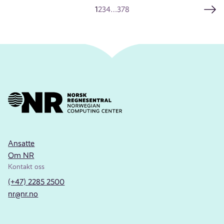
1
2
3
4
…
378
Ansatte
Om NR
Kontakt oss
(+47) 2285 2500
nr@nr.no