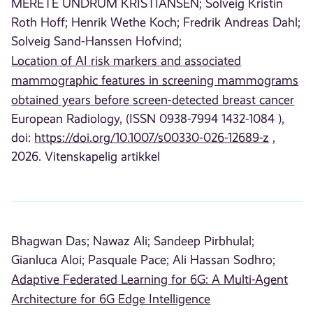
MERETE UNDRUM KRISTIANSEN;
Solveig Kristin
Roth Hoff;
Henrik Wethe Koch;
Fredrik Andreas Dahl;
Solveig Sand-Hanssen Hofvind;
Location of AI risk markers and associated
mammographic features in screening mammograms
obtained years before screen-detected breast cancer
European Radiology, (ISSN 0938-7994 1432-1084 ),
doi:
https://doi.org/10.1007/s00330-026-12689-z
,
2026. Vitenskapelig artikkel
Bhagwan Das;
Nawaz Ali;
Sandeep Pirbhulal;
Gianluca Aloi;
Pasquale Pace;
Ali Hassan Sodhro;
Adaptive Federated Learning for 6G: A Multi-Agent
Architecture for 6G Edge Intelligence