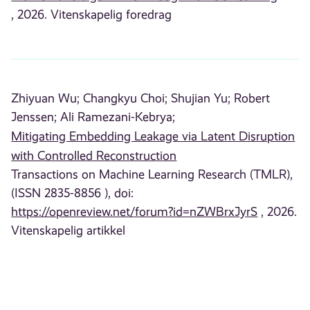
, 2026. Vitenskapelig foredrag
Zhiyuan Wu;
Changkyu Choi;
Shujian Yu;
Robert
Jenssen;
Ali Ramezani-Kebrya;
Mitigating Embedding Leakage via Latent Disruption
with Controlled Reconstruction
Transactions on Machine Learning Research (TMLR),
(ISSN 2835-8856 ), doi:
https://openreview.net/forum?id=nZWBrxJyrS
, 2026.
Vitenskapelig artikkel