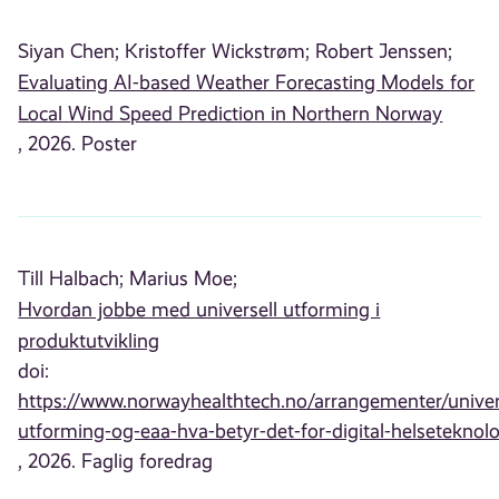
Siyan Chen;
Kristoffer Wickstrøm;
Robert Jenssen;
Evaluating AI-based Weather Forecasting Models for
Local Wind Speed Prediction in Northern Norway
, 2026. Poster
Till Halbach;
Marius Moe;
Hvordan jobbe med universell utforming i
produktutvikling
doi:
https://www.norwayhealthtech.no/arrangementer/univer
utforming-og-eaa-hva-betyr-det-for-digital-helseteknolo
, 2026. Faglig foredrag