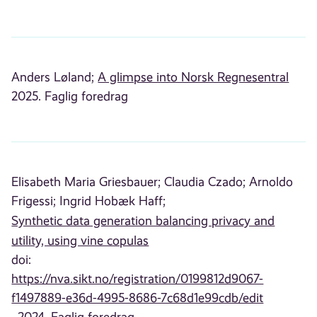
Anders Løland;
A glimpse into Norsk Regnesentral
2025. Faglig foredrag
Elisabeth Maria Griesbauer;
Claudia Czado;
Arnoldo
Frigessi;
Ingrid Hobæk Haff;
Synthetic data generation balancing privacy and
utility, using vine copulas
doi:
https://nva.sikt.no/registration/0199812d9067-
f1497889-e36d-4995-8686-7c68d1e99cdb/edit
, 2024. Faglig foredrag