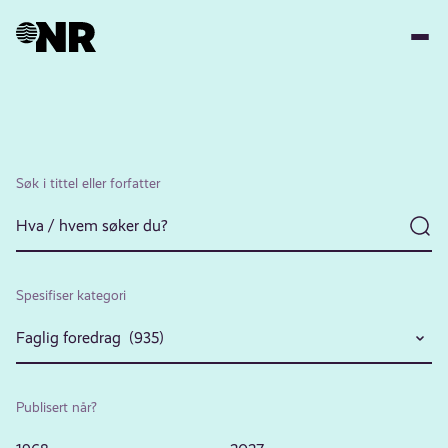
Hopp
til
hovedinnhold
Søk i tittel eller forfatter
Spesifiser kategori
Faglig foredrag (935)
Publisert når?