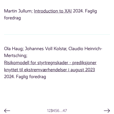
Martin Jullum;
Introduction to XAI
2024. Faglig
foredrag
Ola Haug;
Johannes Voll Kolstø;
Claudio Heinrich-
Mertsching;
Risikomodell for styrtregnskader - prediksjoner
knyttet til ekstremværhendelser i august 2023
2024. Faglig foredrag
1
2
3
4
5
6
…
47