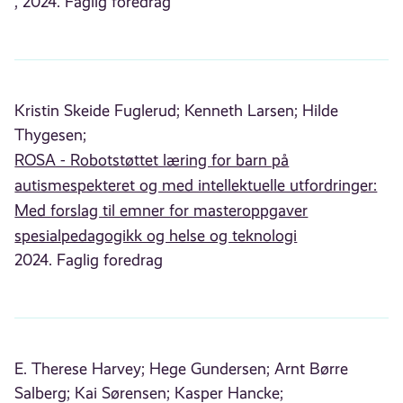
, 2024. Faglig foredrag
Kristin Skeide Fuglerud;
Kenneth Larsen;
Hilde
Thygesen;
ROSA - Robotstøttet læring for barn på
autismespekteret og med intellektuelle utfordringer:
Med forslag til emner for masteroppgaver
spesialpedagogikk og helse og teknologi
2024. Faglig foredrag
E. Therese Harvey;
Hege Gundersen;
Arnt Børre
Salberg;
Kai Sørensen;
Kasper Hancke;