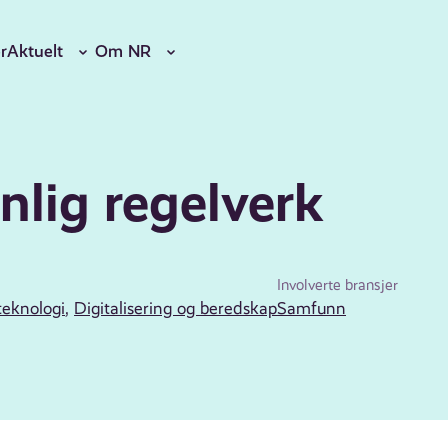
r
Aktuelt
Om NR
nlig regelverk
Involverte bransjer
teknologi
,
Digitalisering og beredskap
Samfunn