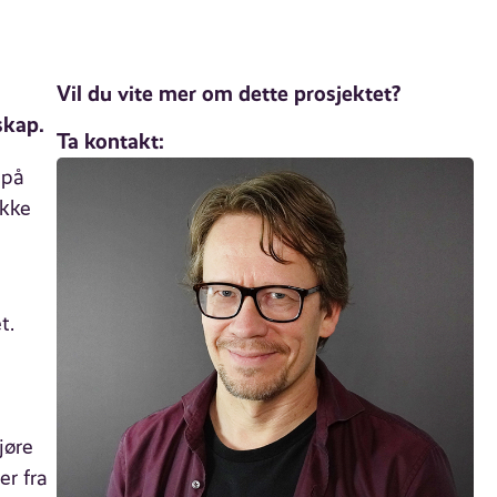
Vil du vite mer om dette prosjektet?
skap.
Ta kontakt:
 på
ykke
et.
jøre
er fra