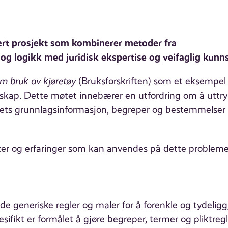
nært prosjekt som kombinerer metoder fra
g logikk med juridisk ekspertise og veifaglig kunn
om bruk av kjøretøy
(Bruksforskriften) som et eksempel
nnskap. Dette møtet innebærer en utfordring om å uttr
ltets grunnlagsinformasjon, begreper og bestemmelser
kter og erfaringer som kan anvendes på dette problem
de generiske regler og maler for å forenkle og tydeligg
pesifikt er formålet å gjøre begreper, termer og pliktregl