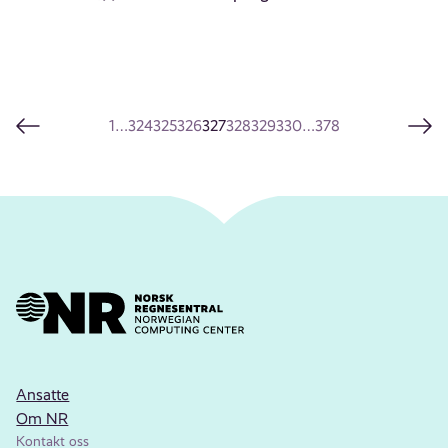
1
…
324
325
326
327
328
329
330
…
378
Ansatte
Om NR
Kontakt oss