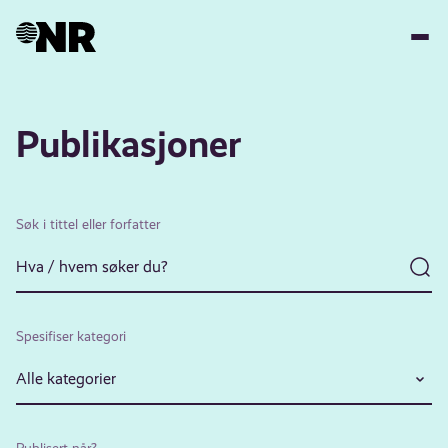
Hopp
til
hovedinnhold
Publikasjoner
Søk i tittel eller forfatter
Spesifiser kategori
Alle kategorier
Publisert når?