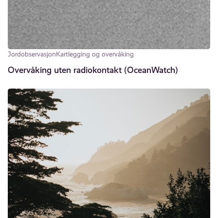
Jordobservasjon
Kartlegging og overvåking
Overvåking uten radiokontakt (OceanWatch)